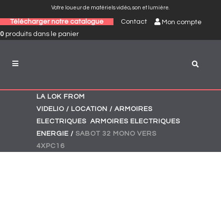
Votre loueur de matériels vidéo, son et lumière.
Télécharger notre catalogue
Contact
Mon compte
0
produits
dans le panier
LA LOK FROM
VIDELIO
/
LOCATION
/
ARMOIRES
,
,
ELECTRIQUES
ARMOIRES ELECTRIQUES
ENERGIE
/
SABOT 32 MONO VERS
4XPC16