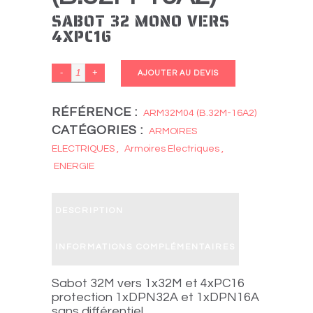
SABOT 32 MONO VERS
4XPC16
SABOT
AJOUTER AU DEVIS
32
Mono
RÉFÉRENCE :
ARM32M04 (B.32M-16A2)
CATÉGORIES :
vers
ARMOIRES
4xPC16
ELECTRIQUES
,
Armoires Electriques
,
ENERGIE
quantity
DESCRIPTION
INFORMATIONS COMPLÉMENTAIRES
Sabot 32M vers 1x32M et 4xPC16
protection 1xDPN32A et 1xDPN16A
sans différentiel