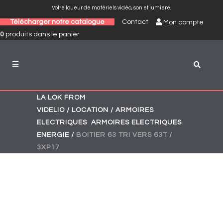
Votre loueur de matériels vidéo, son et lumière.
Télécharger notre catalogue
Contact
Mon compte
0
produits
dans le panier
LA LOK FROM
VIDELIO
/
LOCATION
/
ARMOIRES
,
,
ELECTRIQUES
ARMOIRES ELECTRIQUES
ENERGIE
/
BOITIER 63 TRI VERS 63T /
3XP17