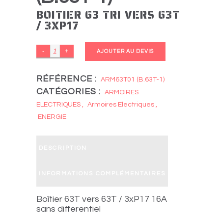
BOITIER 63 TRI VERS 63T
/ 3XP17
BOITIER
AJOUTER AU DEVIS
63
Tri
RÉFÉRENCE :
ARM63T01 (B.63T-1)
CATÉGORIES :
vers
ARMOIRES
63T
ELECTRIQUES
,
Armoires Electriques
,
ENERGIE
/
3xP17
quantity
DESCRIPTION
INFORMATIONS COMPLÉMENTAIRES
Boîtier 63T vers 63T / 3xP17 16A
sans differentiel