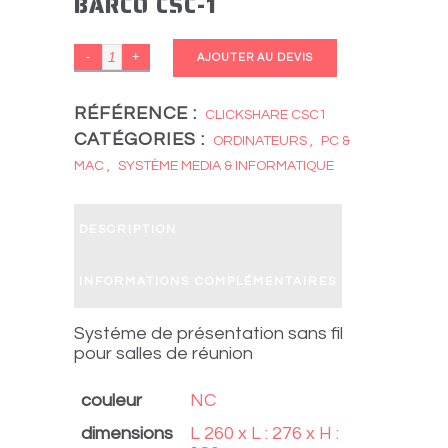
BARCO CSC-1
BARCO
AJOUTER AU DEVIS
CSC-
1
RÉFÉRENCE :
CLICKSHARE CSC1
CATÉGORIES :
quantity
ORDINATEURS
,
PC &
MAC
,
SYSTÈME MEDIA & INFORMATIQUE
DESCRIPTION
INFORMATIONS COMPLÉMENTAIRES
Systéme de présentation sans fil
pour salles de réunion
couleur
NC
dimensions
L 260 x L : 276 x H :