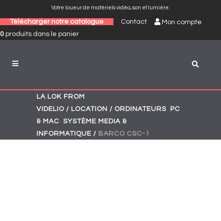
Votre loueur de matériels vidéo, son et lumière.
Télécharger notre catalogue
Contact
Mon compte
0
produits
dans le panier
LA LOK FROM
,
VIDELIO
/
LOCATION
/
ORDINATEURS
PC
,
& MAC
SYSTÈME MEDIA &
INFORMATIQUE
/
BARCO CSC-1