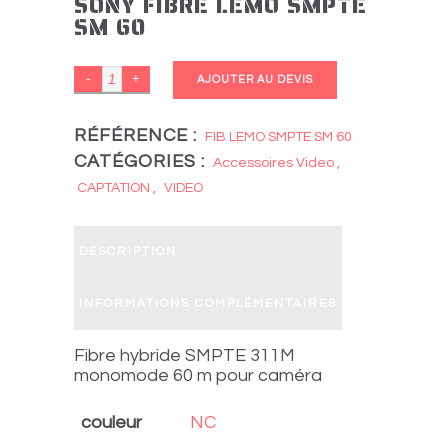
SONY FIBRE LEMO SMPTE
SM 60
SONY
AJOUTER AU DEVIS
FIBRE
LEMO
RÉFÉRENCE :
FIB LEMO SMPTE SM 60
CATÉGORIES :
SMPTE
Accessoires Video
,
SM
CAPTATION
,
VIDEO
60
quantity
DESCRIPTION
INFORMATIONS COMPLÉMENTAIRES
Fibre hybride SMPTE 311M
monomode 60 m pour caméra
couleur
NC