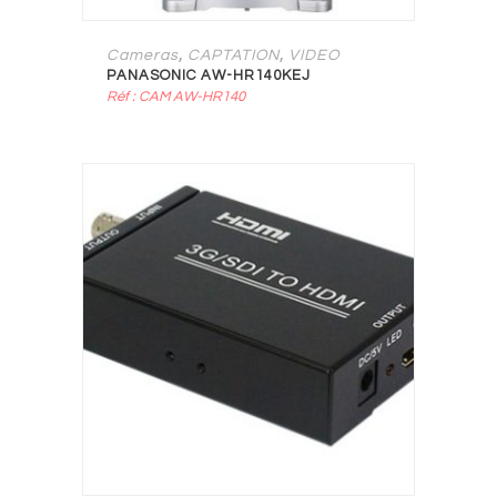
,
,
Cameras
CAPTATION
VIDEO
PANASONIC AW-HR140KEJ
Réf : CAM AW-HR140