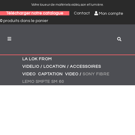
Votre loueur de matériels vidéo, son et lumière.
Télécharger notre catalogue
Contact
Mon compte
0
produits
dans le panier
LA LOK FROM
VIDELIO
/
LOCATION
/
ACCESSOIRES
,
,
VIDEO
CAPTATION
VIDEO
/
SONY FIBRE
LEMO SMPTE SM 60