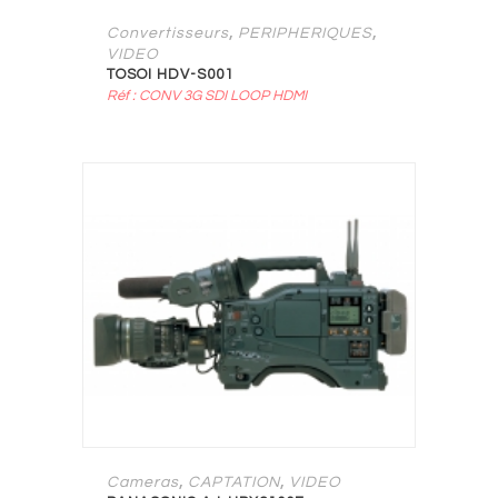
,
,
Convertisseurs
PERIPHERIQUES
VIDEO
TOSOI HDV-S001
Réf : CONV 3G SDI LOOP HDMI
,
,
Cameras
CAPTATION
VIDEO