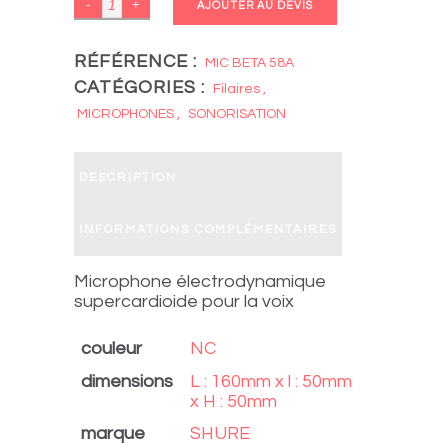
SHURE
AJOUTER AU DEVIS
BETA
58A
RÉFÉRENCE :
MIC BETA 58A
CATÉGORIES :
quantity
Filaires
,
MICROPHONES
,
SONORISATION
DESCRIPTION
INFORMATIONS COMPLÉMENTAIRES
Microphone électrodynamique
supercardioide pour la voix
couleur
NC
dimensions
L : 160mm x l : 50mm
x H : 50mm
marque
SHURE