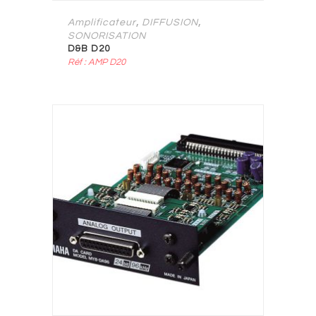
,
,
Amplificateur
DIFFUSION
SONORISATION
D&B D20
Réf : AMP D20