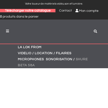
Votre loueur de matériels vidéo, son et lumière.
Télécharger notre catalogue
Contact
Mon compte
0
produits
dans le panier
LA LOK FROM
,
VIDELIO
/
LOCATION
/
FILAIRES
,
MICROPHONES
SONORISATION
/
SHURE
BETA 58A