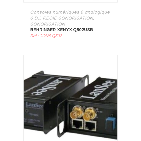
Consoles numériques & analogique
,
,
& DJ
REGIE SONORISATION
SONORISATION
BEHRINGER XENYX Q502USB
Réf : CONS Q502