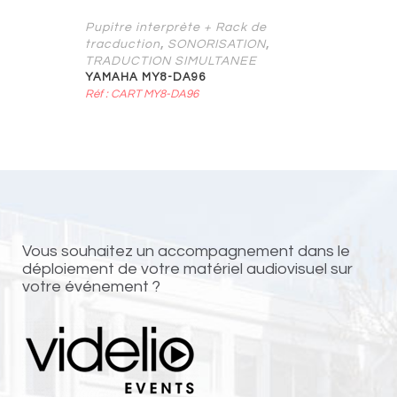
Pupitre interprète + Rack de
,
,
tracduction
SONORISATION
TRADUCTION SIMULTANEE
YAMAHA MY8-DA96
Réf : CART MY8-DA96
Vous souhaitez un accompagnement dans le
déploiement de votre matériel audiovisuel sur
votre événement ?