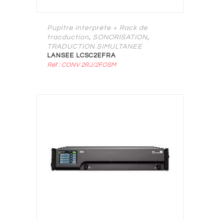
Pupitre interprète + Rack de
,
,
tracduction
SONORISATION
TRADUCTION SIMULTANEE
LANSEE LCSC2EFRA
Réf : CONV 2RJ/2FOSM