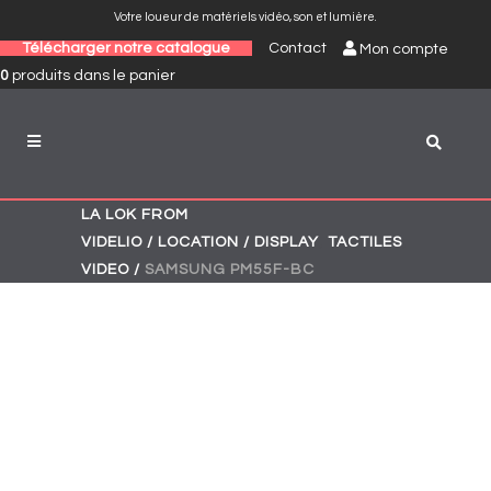
Votre loueur de matériels vidéo, son et lumière.
Télécharger notre catalogue
Contact
Mon compte
0
produits
dans le panier
LA LOK FROM
,
,
VIDELIO
/
LOCATION
/
DISPLAY
TACTILES
VIDEO
/
SAMSUNG PM55F-BC