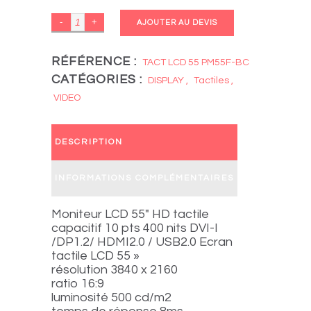
SAMSUNG
AJOUTER AU DEVIS
PM55F-
BC
RÉFÉRENCE :
TACT LCD 55 PM55F-BC
CATÉGORIES :
quantity
DISPLAY
,
Tactiles
,
VIDEO
DESCRIPTION
INFORMATIONS COMPLÉMENTAIRES
Moniteur LCD 55″ HD tactile
capacitif 10 pts 400 nits DVI-I
/DP1.2/ HDMI2.0 / USB2.0 Ecran
tactile LCD 55 »
résolution 3840 x 2160
ratio 16:9
luminosité 500 cd/m2