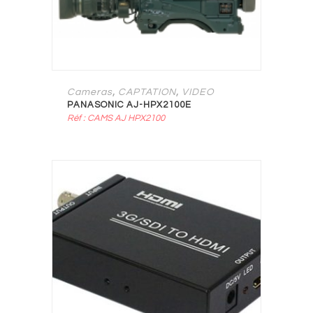
,
,
Cameras
CAPTATION
VIDEO
PANASONIC AJ-HPX2100E
Réf : CAMS AJ HPX2100