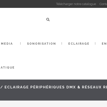
Télécharger notre catalogue
Cont
 MEDIA
SONORISATION
ECLAIRAGE
EN
MATIQUE
/
ECLAIRAGE
PÉRIPHÉRIQUES DMX & RÉSEAUX
R
,
,