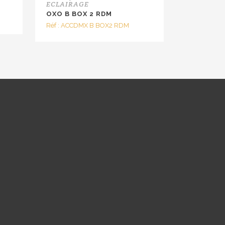
ECLAIRAGE
OXO B BOX 2 RDM
Réf : ACCDMX B BOX2 RDM