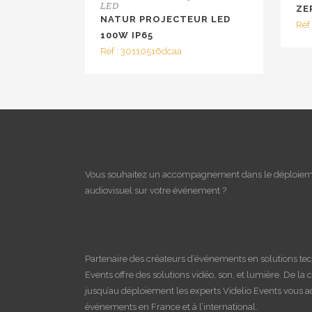
LED
ZE
NATUR PROJECTEUR LED
Réf
100W IP65
Réf : 30110516dcaa
Vous souhaitez un accompagnement dans le déploieme
audiovisuel sur votre événement ?
Partenaire des créateurs d’événements en solutions te
Events offre des solutions vidéo, son, et lumière. De la 
jusqu’au déploiement les experts Videlio Events vous
événements en France et à l’international.