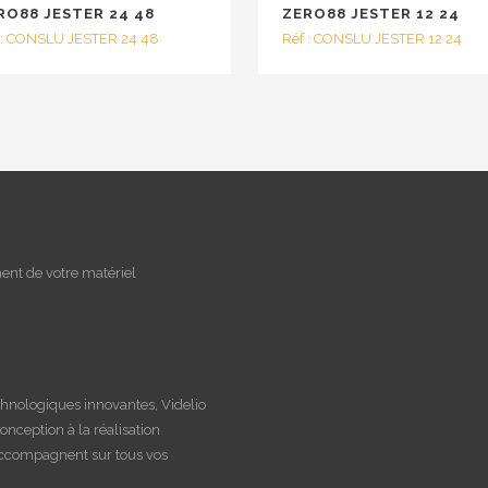
RO88 JESTER 24 48
ZERO88 JESTER 12 24
 : CONSLU JESTER 24 48
Réf : CONSLU JESTER 12 24
nt de votre matériel
chnologiques innovantes, Videlio
conception à la réalisation
 accompagnent sur tous vos