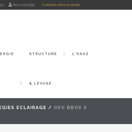
act
Mon compte
0
produits
dans le panier
Aucun produit dans votre panier
ERGIE
STRUCTURE
L'OKAZ
& LEVAGE
EGIES ECLAIRAGE
/
OXO BBOX 6