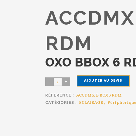
ACCDMX
RDM
OXO BBOX 6 
AJOUTER AU DEVIS
OXO
BBOX
ACCDMX B BOX6 RDM
RÉFÉRENCE :
6
ECLAIRAGE
,
Périphériqu
CATÉGORIES :
RDM
quantity