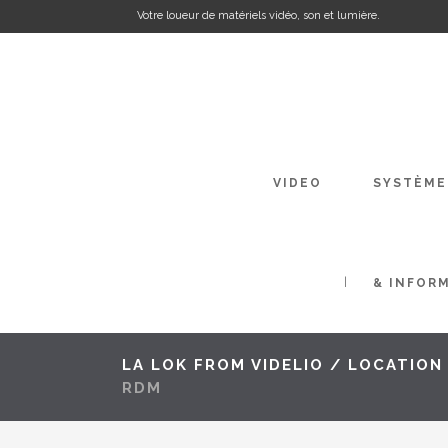
Votre loueur de matériels vidéo, son et lumière.
VIDEO
SYSTÈME
& INFOR
LA LOK FROM VIDELIO
/
LOCATION
RDM