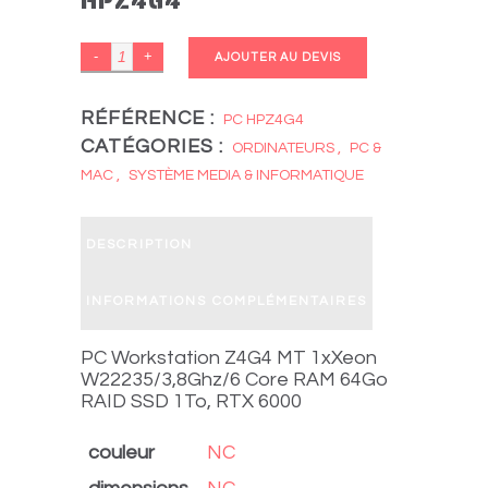
HPZ4G4
HEWLETT
AJOUTER AU DEVIS
PACKARD
HPZ4G4
RÉFÉRENCE :
PC HPZ4G4
CATÉGORIES :
quantity
ORDINATEURS
,
PC &
MAC
,
SYSTÈME MEDIA & INFORMATIQUE
DESCRIPTION
INFORMATIONS COMPLÉMENTAIRES
PC Workstation Z4G4 MT 1xXeon
W22235/3,8Ghz/6 Core RAM 64Go
RAID SSD 1To, RTX 6000
couleur
NC