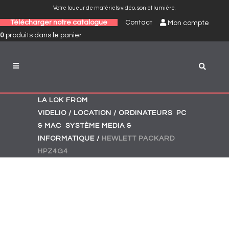
Votre loueur de matériels vidéo, son et lumière.
Télécharger notre catalogue
Contact
Mon compte
0
produits
dans le panier
LA LOK FROM
,
VIDELIO
/
LOCATION
/
ORDINATEURS
PC
,
& MAC
SYSTÈME MEDIA &
INFORMATIQUE
/
HEWLETT PACKARD
HPZ4G4