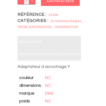
D&B
AJOUTER AU DEVIS
Z5394
quantity
RÉFÉRENCE :
Z5394
CATÉGORIES :
Accessoires Regies
,
REGIE SONORISATION
,
SONORISATION
DESCRIPTION
INFORMATIONS COMPLÉMENTAIRES
Adaptateur d acrochage Y
couleur
NC
dimensions
NC
marque
D&B
poids
NC