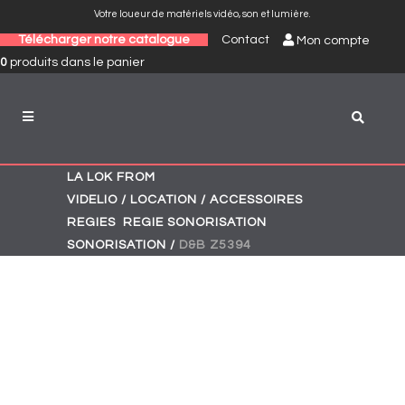
Votre loueur de matériels vidéo, son et lumière.
Télécharger notre catalogue
Contact
Mon compte
0
produits
dans le panier
LA LOK FROM
VIDELIO
/
LOCATION
/
ACCESSOIRES
,
,
REGIES
REGIE SONORISATION
SONORISATION
/
D&B Z5394