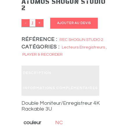
ATOMOS SHOGUN STUDIO
2
ATOMOS
AJOUTER AU DEVIS
SHOGUN
STUDIO
RÉFÉRENCE :
REC SHOGUN STUDIO 2
CATÉGORIES :
2
Lecteurs Enregistreurs
,
quantity
PLAYER & RECORDER
DESCRIPTION
INFORMATIONS COMPLÉMENTAIRES
Double Moniteur/Enregistreur 4K
Rackable 3U
couleur
NC