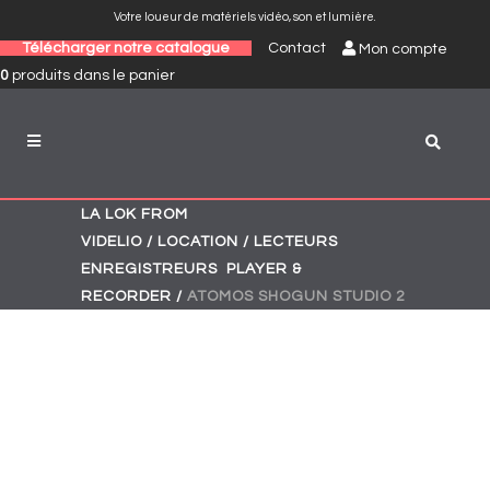
Votre loueur de matériels vidéo, son et lumière.
Télécharger notre catalogue
Contact
Mon compte
0
produits
dans le panier
LA LOK FROM
VIDELIO
/
LOCATION
/
LECTEURS
,
ENREGISTREURS
PLAYER &
RECORDER
/
ATOMOS SHOGUN STUDIO 2