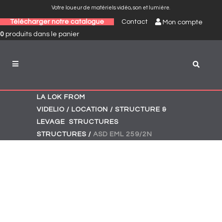
Votre loueur de matériels vidéo, son et lumière.
Télécharger notre catalogue
Contact
Mon compte
0
produits
dans le panier
LA LOK FROM
VIDELIO
/
LOCATION
/
STRUCTURE &
,
,
LEVAGE
STRUCTURES
STRUCTURES
/
ASD EML 259/2N