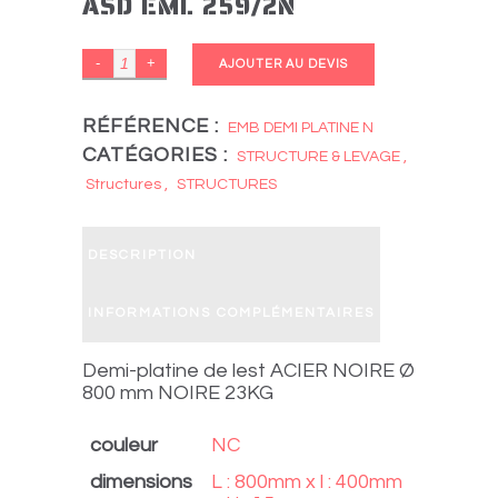
ASD EML 259/2N
ASD
AJOUTER AU DEVIS
EML
259/2N
RÉFÉRENCE :
EMB DEMI PLATINE N
CATÉGORIES :
quantity
STRUCTURE & LEVAGE
,
Structures
,
STRUCTURES
DESCRIPTION
INFORMATIONS COMPLÉMENTAIRES
Demi-platine de lest ACIER NOIRE Ø
800 mm NOIRE 23KG
couleur
NC
dimensions
L : 800mm x l : 400mm