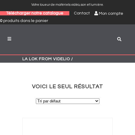
Votre loueur de matériels vidéo, son et lumière.
Télécharger notre catalogue
Contact
Mon compte
0
produits
dans le panier
LA LOK FROM VIDELIO
/
VOICI LE SEUL RÉSULTAT