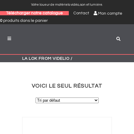
Votre loueur de matériels vidéo, son et lumière.
Télécharger notre catalogue
Contact
Mon compte
0
produits
dans le panier
LA LOK FROM VIDELIO
/
VOICI LE SEUL RÉSULTAT