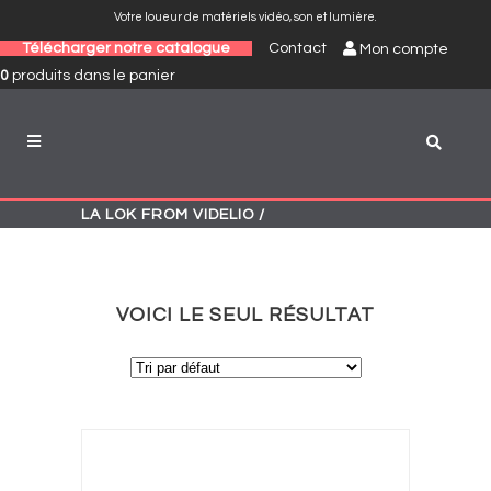
Votre loueur de matériels vidéo, son et lumière.
Télécharger notre catalogue
Contact
Mon compte
0
produits
dans le panier
LA LOK FROM VIDELIO
/
VOICI LE SEUL RÉSULTAT