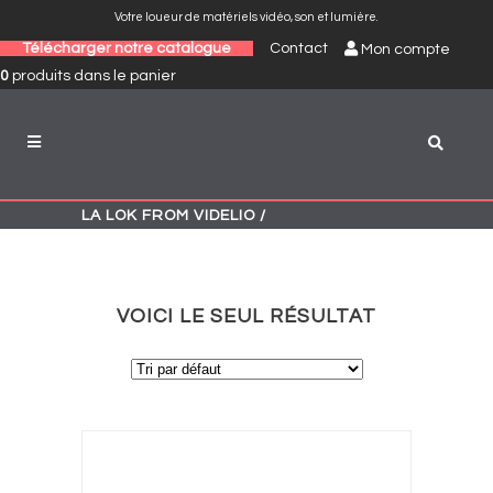
Votre loueur de matériels vidéo, son et lumière.
Télécharger notre catalogue
Contact
Mon compte
0
produits
dans le panier
LA LOK FROM VIDELIO
/
VOICI LE SEUL RÉSULTAT