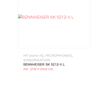
,
,
HF (sans fil)
MICROPHONES
SONORISATION
SENNHEISER SK 5212-II L
Réf : EME P SK5212IIL