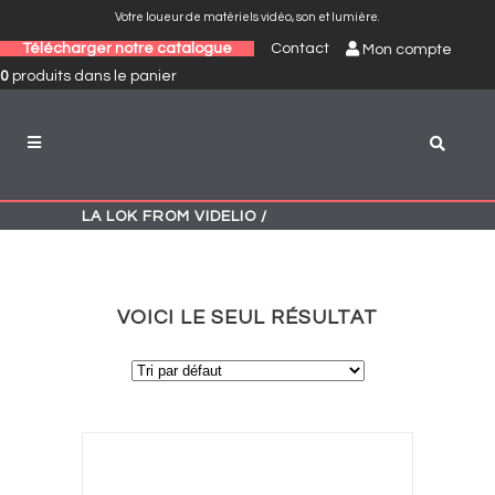
Votre loueur de matériels vidéo, son et lumière.
Télécharger notre catalogue
Contact
Mon compte
0
produits
dans le panier
LA LOK FROM VIDELIO
/
VOICI LE SEUL RÉSULTAT