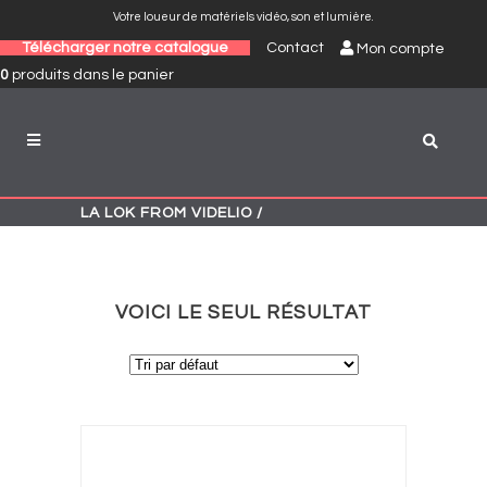
Votre loueur de matériels vidéo, son et lumière.
Télécharger notre catalogue
Contact
Mon compte
0
produits
dans le panier
LA LOK FROM VIDELIO
/
VOICI LE SEUL RÉSULTAT