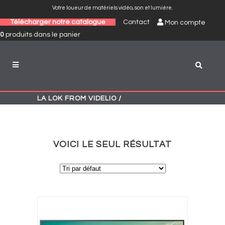
Votre loueur de matériels vidéo, son et lumière.
Télécharger notre catalogue
Contact
Mon compte
0
produits
dans le panier
LA LOK FROM VIDELIO
/
VOICI LE SEUL RÉSULTAT