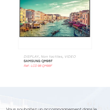
,
,
DISPLAY
Non tactiles
VIDEO
SAMSUNG QM98F
Réf : LCD 98 QM98F
Vous souhaitez un accompagnement dans le