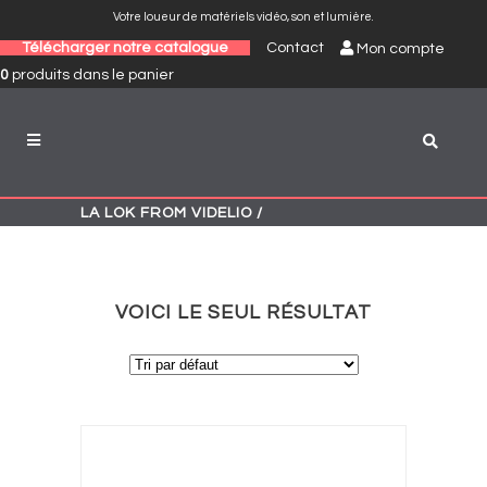
Votre loueur de matériels vidéo, son et lumière.
Télécharger notre catalogue
Contact
Mon compte
0
produits
dans le panier
LA LOK FROM VIDELIO
/
VOICI LE SEUL RÉSULTAT